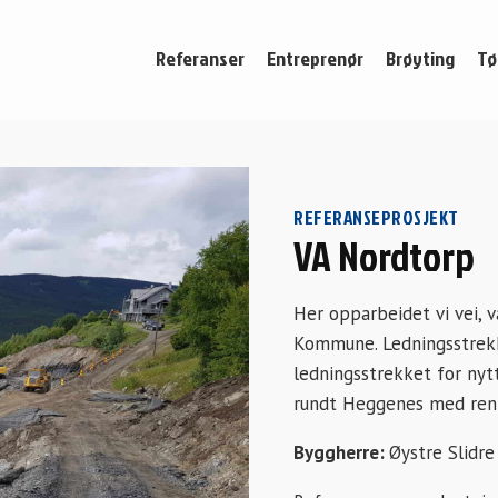
Referanser
Entreprenør
Brøyting
Tø
REFERANSEPROSJEKT
VA Nordtorp
Her opparbeidet vi vei, 
Kommune. Ledningsstrekk
ledningsstrekket for ny
rundt Heggenes med ren
Byggherre:
Øystre Slid