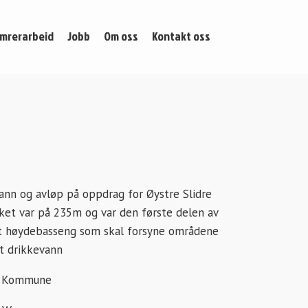
mrerarbeid
Jobb
Om oss
Kontakt oss
vann og avløp på oppdrag for Øystre Slidre
et var på 235m og var den første delen av
tt høydebasseng som skal forsyne områdene
t drikkevann
re Kommune