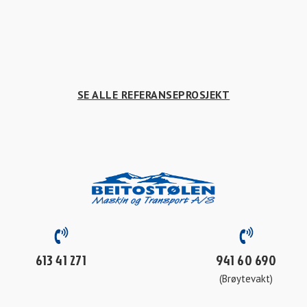
SE ALLE REFERANSEPROSJEKT
613 41 271
941 60 690
(Brøytevakt)