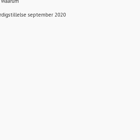
n Waarum
rdigstillelse september 2020