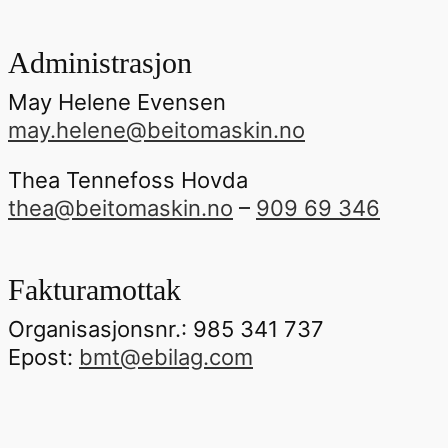
Administrasjon
May Helene Evensen
may.helene@beitomaskin.no
Thea Tennefoss Hovda
thea@beitomaskin.no
–
909 69 346
Fakturamottak
Organisasjonsnr.: 985 341 737
Epost:
bmt@ebilag.com