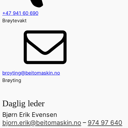
+47
941 60 690
Brøytevakt
broyting@beitomaskin.no
Brøyting
Daglig leder
Bjørn Erik Evensen
bjorn.erik@beitomaskin.no
–
974 97 640